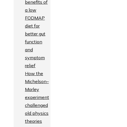
benefits of
a low
FODMAP
diet for
better gut
function
and
symptom
relief
How the
Michelson–
Morley
experiment
challenged
old physics
theories