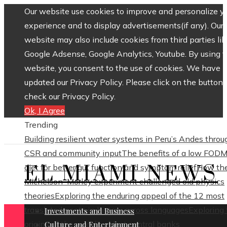
Our website use cookies to improve and personalize y
experience and to display advertisements(if any). Our
website may also include cookies from third parties lik
Google Adsense, Google Analytics, Youtube. By using 
website, you consent to the use of cookies. We have
updated our Privacy Policy. Please click on the button 
check our Privacy Policy.
Ok, I Agree
Trending
Building resilient water systems in Peru’s Andes throu
CSR and community input
The benefits of a low FOD
EL MIAMI NEWS
diet for better gut function and symptom relief
How th
Michelson–Morley experiment challenged old physics
theories
Exploring the enduring appeal of the 12 most
translated poets in history across languages
Exploring
Investments and Business
origins of the world’s oldest central banks
Culture and Entertainment