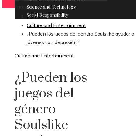
Friday, August 7
Science and Technology
Social Responsibility
Home
Culture and Entertainment
¿Pueden los juegos del género Soulslike ayudar a
jóvenes con depresión?
Culture and Entertainment
¿Pueden los
juegos del
género
Soulslike