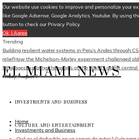
Our website use cookies to improve and personalize your exp
like Google Adsense, Google Analytics, Youtube. By using th
button to check our Privacy Policy.
Ok, I Agree
Trending
Building resilient water systems in Peru’s Andes through 
relief
How the Michelson–Morley experiment challenged old 
EL MIAMI NEWS
languages
Exploring the origins of the world’s oldest centra
Friday, August 7
INVESTMENTS AND BUSINESS
Home
CULTURE AND ENTERTAINMENT
Investments and Business
¿Qué es el deducible en un seguro de autos? Guía para 