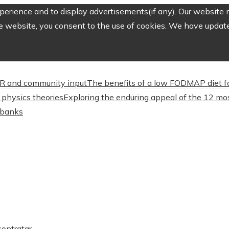
erience and to display advertisements(if any). Our website m
e website, you consent to the use of cookies. We have updated
CSR and community input
The benefits of a low FODMAP diet f
physics theories
Exploring the enduring appeal of the 12 mos
l banks
contratar