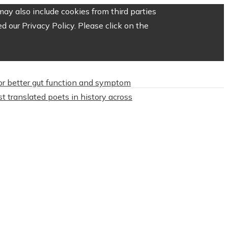
ay also include cookies from third parties
 our Privacy Policy. Please click on the
or better gut function and symptom
t translated poets in history across