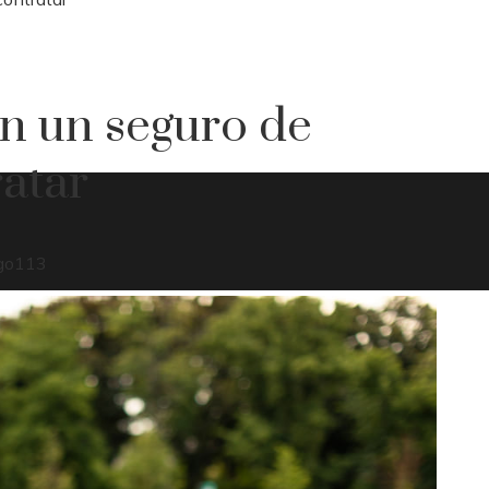
en un seguro de
ratar
go
113